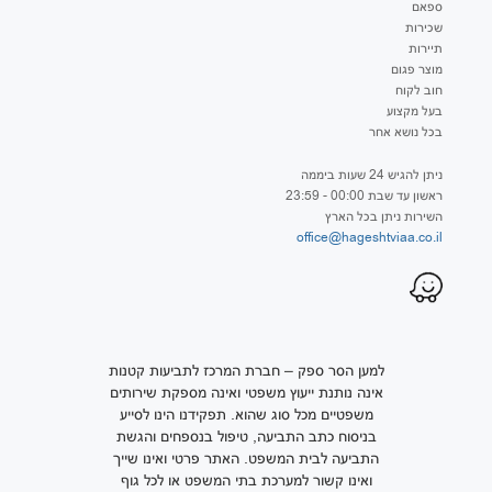
ספאם
שכירות
תיירות
מוצר פגום
חוב לקוח
בעל מקצוע
בכל נושא אחר
ניתן להגיש 24 שעות ביממה
ראשון עד שבת 00:00 - 23:59
השירות ניתן בכל הארץ
office@hageshtviaa.co.il
למען הסר ספק – חברת המרכז לתביעות קטנות
אינה נותנת ייעוץ משפטי ואינה מספקת שירותים
משפטיים מכל סוג שהוא. תפקידנו הינו לסייע
בניסוח כתב התביעה, טיפול בנספחים והגשת
התביעה לבית המשפט. האתר פרטי ואינו שייך
ואינו קשור למערכת בתי המשפט או לכל גוף