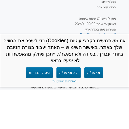
בעל מקצוע
בכל נושא אחר
ניתן להגיש 24 שעות ביממה
ראשון עד שבת 00:00 - 23:59
השירות ניתן בכל הארץ
office@hageshtviaa.co.il
אנו משתמשים בקבצי עוגיות (Cookies) כדי לשפר את החוויה
שלך באתר. באישור השימוש – האתר יעבוד בצורה הטובה
ביותר עבורך. במידה ולא תאשר/י, ייתכן שחלק מהאפשרויות
לא יפעלו כראוי.
למען הסר ספק – חברת המרכז לתביעות קטנות
מאשר/ת
לא מאשר/ת
ניהול הגדרות
אינה נותנת ייעוץ משפטי ואינה מספקת שירותים
משפטיים מכל סוג שהוא. תפקידנו הינו לסייע
למדיניות הפרטיות
בניסוח כתב התביעה, טיפול בנספחים והגשת
התביעה לבית המשפט. האתר פרטי ואינו שייך
ואינו קשור למערכת בתי המשפט או לכל גוף
ממשלתי.