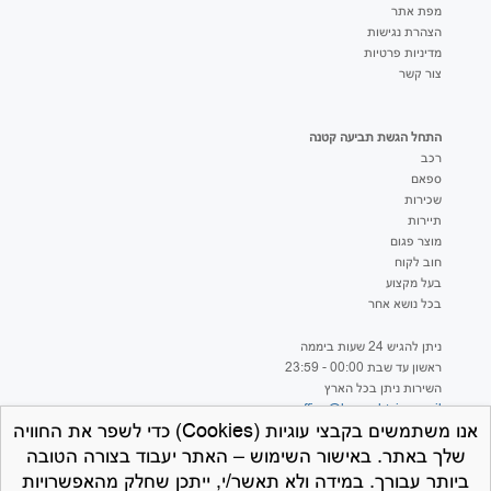
מפת אתר
הצהרת נגישות
מדיניות פרטיות
צור קשר
התחל הגשת תביעה קטנה
רכב
ספאם
שכירות
תיירות
מוצר פגום
חוב לקוח
בעל מקצוע
בכל נושא אחר
ניתן להגיש 24 שעות ביממה
ראשון עד שבת 00:00 - 23:59
השירות ניתן בכל הארץ
office@hageshtviaa.co.il
אנו משתמשים בקבצי עוגיות (Cookies) כדי לשפר את החוויה
שלך באתר. באישור השימוש – האתר יעבוד בצורה הטובה
ביותר עבורך. במידה ולא תאשר/י, ייתכן שחלק מהאפשרויות