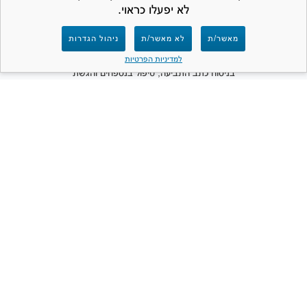
לא יפעלו כראוי.
למען הסר ספק – חברת המרכז לתביעות קטנות
מאשר/ת
לא מאשר/ת
ניהול הגדרות
אינה נותנת ייעוץ משפטי ואינה מספקת שירותים
משפטיים מכל סוג שהוא. תפקידנו הינו לסייע
למדיניות הפרטיות
בניסוח כתב התביעה, טיפול בנספחים והגשת
התביעה לבית המשפט. האתר פרטי ואינו שייך
ואינו קשור למערכת בתי המשפט או לכל גוף
ממשלתי.