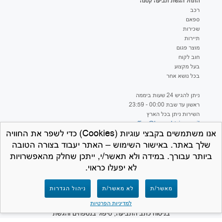
התחל הגשת תביעה קטנה
רכב
ספאם
שכירות
תיירות
מוצר פגום
חוב לקוח
בעל מקצוע
בכל נושא אחר
ניתן להגיש 24 שעות ביממה
ראשון עד שבת 00:00 - 23:59
השירות ניתן בכל הארץ
office@hageshtviaa.co.il
אנו משתמשים בקבצי עוגיות (Cookies) כדי לשפר את החוויה
שלך באתר. באישור השימוש – האתר יעבוד בצורה הטובה
ביותר עבורך. במידה ולא תאשר/י, ייתכן שחלק מהאפשרויות
לא יפעלו כראוי.
למען הסר ספק – חברת המרכז לתביעות קטנות
מאשר/ת
לא מאשר/ת
ניהול הגדרות
אינה נותנת ייעוץ משפטי ואינה מספקת שירותים
משפטיים מכל סוג שהוא. תפקידנו הינו לסייע
למדיניות הפרטיות
בניסוח כתב התביעה, טיפול בנספחים והגשת