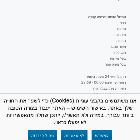
התחל הגשת תביעה קטנה
רכב
ספאם
שכירות
תיירות
מוצר פגום
חוב לקוח
בעל מקצוע
בכל נושא אחר
ניתן להגיש 24 שעות ביממה
ראשון עד שבת 00:00 - 23:59
השירות ניתן בכל הארץ
office@hageshtviaa.co.il
אנו משתמשים בקבצי עוגיות (Cookies) כדי לשפר את החוויה
שלך באתר. באישור השימוש – האתר יעבוד בצורה הטובה
ביותר עבורך. במידה ולא תאשר/י, ייתכן שחלק מהאפשרויות
לא יפעלו כראוי.
למען הסר ספק – חברת המרכז לתביעות קטנות
מאשר/ת
לא מאשר/ת
ניהול הגדרות
אינה נותנת ייעוץ משפטי ואינה מספקת שירותים