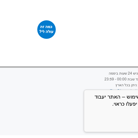
ות ביממה
00:00 - 23:59
ניתן בכל הארץ
office@hageshtvia
 באישור השימוש – האתר יעבוד
עלו כראוי.