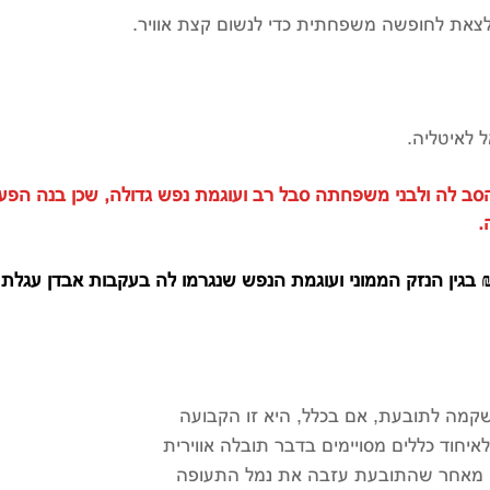
צאת לחופשה משפחתית כדי לנשום קצת אוויר.
 לאיטליה.
הסב לה ולבני משפחתה סבל רב ועוגמת נפש גדולה, שכן בנה הפעו
.
קמה לתובעת, אם בכלל, היא זו הקבועה
ווירית, התש"ם-1980 והאמנה לאיחוד כללים מסויימים בדבר תובלה אווירית
ומית שנחתמה במונטריאול בשנת 1999 וכי מאחר שהתובעת עזבה את נמל התעופה