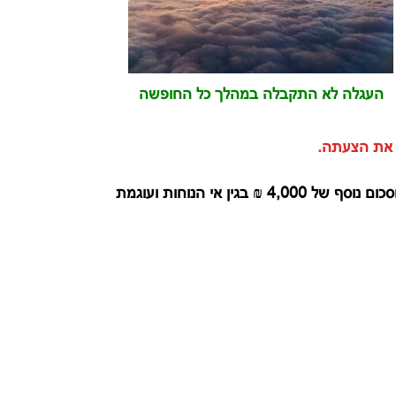
העגלה לא התקבלה במהלך כל החופשה
 את הצעתה.
השופטת קבעה כי מקבלת את התביעה בחלקה ולחייב את חברת התעופה בפיצוי של שווי הטיולון בסך של 999 ₪ וסכום נוסף של 4,000 ₪ בגין אי הנוחות ועוגמת