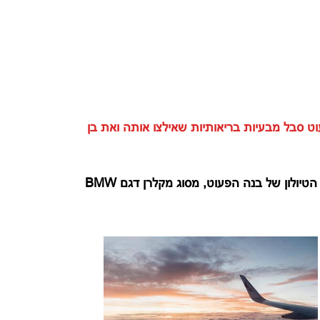
ט סבל מבעיות בריאותיות שאילצו אותה ואת בן
התובעת הגישה בקשה לפיצוי בסך של 10,000 ₪ בגין הנזק הממוני ועוגמת הנפש שנגרמו לה בעקבות אבדן עגלת הטיולון של בנה הפעוט, מסוג מקלרן דגם BMW