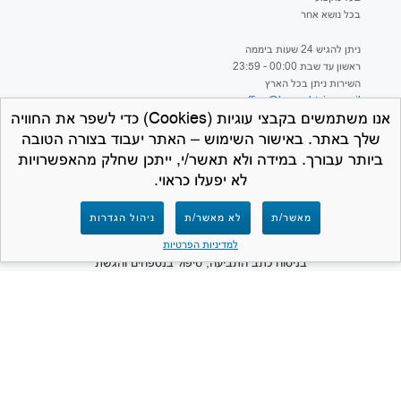
בכל נושא אחר
ניתן להגיש 24 שעות ביממה
ראשון עד שבת 00:00 - 23:59
השירות ניתן בכל הארץ
office@hageshtviaa.co.il
אנו משתמשים בקבצי עוגיות (Cookies) כדי לשפר את החוויה
שלך באתר. באישור השימוש – האתר יעבוד בצורה הטובה
ביותר עבורך. במידה ולא תאשר/י, ייתכן שחלק מהאפשרויות
לא יפעלו כראוי.
למען הסר ספק – חברת המרכז לתביעות קטנות
מאשר/ת
לא מאשר/ת
ניהול הגדרות
אינה נותנת ייעוץ משפטי ואינה מספקת שירותים
משפטיים מכל סוג שהוא. תפקידנו הינו לסייע
למדיניות הפרטיות
בניסוח כתב התביעה, טיפול בנספחים והגשת
התביעה לבית המשפט. האתר פרטי ואינו שייך
ואינו קשור למערכת בתי המשפט או לכל גוף
ממשלתי.