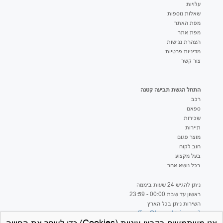
עלויות
שאלות נוספות
מפת האתר
מפת אתר
הצהרת נגישות
מדיניות פרטיות
צור קשר
התחל הגשת תביעה קטנה
רכב
ספאם
שכירות
תיירות
מוצר פגום
חוב לקוח
בעל מקצוע
בכל נושא אחר
ניתן להגיש 24 שעות ביממה
ראשון עד שבת 00:00 - 23:59
השירות ניתן בכל הארץ
office@hageshtviaa.co.il
אנו משתמשים בקבצי עוגיות (Cookies) כדי לשפר את החוויה