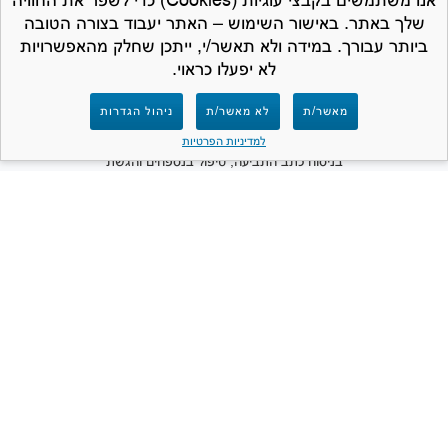
שלך באתר. באישור השימוש – האתר יעבוד בצורה הטובה
ביותר עבורך. במידה ולא תאשר/י, ייתכן שחלק מהאפשרויות
לא יפעלו כראוי.
למען הסר ספק – חברת המרכז לתביעות קטנות
מאשר/ת
לא מאשר/ת
ניהול הגדרות
אינה נותנת ייעוץ משפטי ואינה מספקת שירותים
משפטיים מכל סוג שהוא. תפקידנו הינו לסייע
למדיניות הפרטיות
בניסוח כתב התביעה, טיפול בנספחים והגשת
התביעה לבית המשפט. האתר פרטי ואינו שייך
ואינו קשור למערכת בתי המשפט או לכל גוף
ממשלתי.