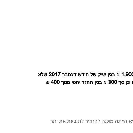
התובעת הגישה תביעה ע"ס 18,385 ₪ המהווים את סכומי הצ'קים שלא נפרעו בתוספת 2,800 ₪ המורכבים מסך 1,900 ₪ בגין שיק של חודש דצמבר 2017 שלא
היה צריך להיות מוצג, בתוספת החזר בסך 600 ₪ בגין החלק היחסי מהסכום ששולם עבור השתתפות דניאל בחוגים וכן סך 300 ₪ בגין החזר יחסי מסך 400 ₪
 2017, מאחר וסכום הצ'ק הגיע לה וכי היא הייתה מוכנה להחזיר לתובעת את יתר