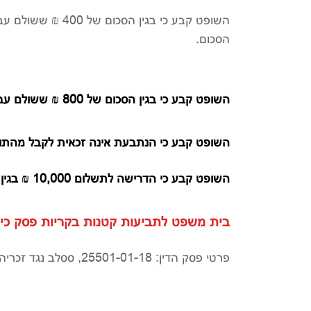
השופט קבע כי בגין ה
הסכום.
השופט קבע כי בגין הסכום של 800 ₪ ששולם עבור חוגים, על הנתבעת להשיב לתובעת 2/3 מהסכום הנ"ל, דהיינו סך של 533 ₪.
השופט קבע כי הנתבעת אינה זכאית לקבל מהתובעת 182 ₪ בגין עמלות ששילמ
השופט קבע כי הדרישה לתשלום 10,000 ₪ בגין עוגמת נפש והוצאות, דינה להידחות.
בית משפט לתביעות קטנות בקריות פסק כי על 
פרטי פסק הדין: 25501-01-18, ססלב נגד זכריה