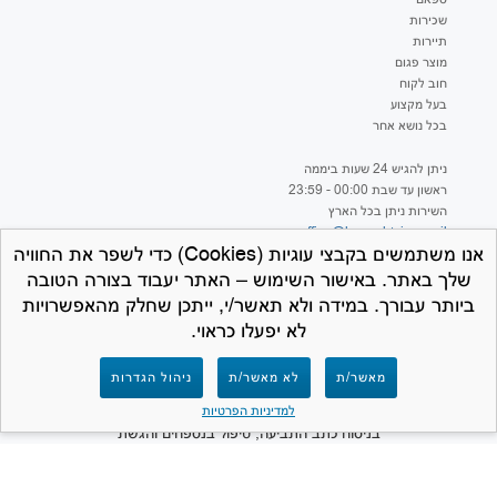
שכירות
תיירות
מוצר פגום
חוב לקוח
בעל מקצוע
בכל נושא אחר
ניתן להגיש 24 שעות ביממה
ראשון עד שבת 00:00 - 23:59
השירות ניתן בכל הארץ
office@hageshtviaa.co.il
אנו משתמשים בקבצי עוגיות (Cookies) כדי לשפר את החוויה
שלך באתר. באישור השימוש – האתר יעבוד בצורה הטובה
ביותר עבורך. במידה ולא תאשר/י, ייתכן שחלק מהאפשרויות
לא יפעלו כראוי.
למען הסר ספק – חברת המרכז לתביעות קטנות
מאשר/ת
לא מאשר/ת
ניהול הגדרות
אינה נותנת ייעוץ משפטי ואינה מספקת שירותים
משפטיים מכל סוג שהוא. תפקידנו הינו לסייע
למדיניות הפרטיות
בניסוח כתב התביעה, טיפול בנספחים והגשת
התביעה לבית המשפט. האתר פרטי ואינו שייך
ואינו קשור למערכת בתי המשפט או לכל גוף