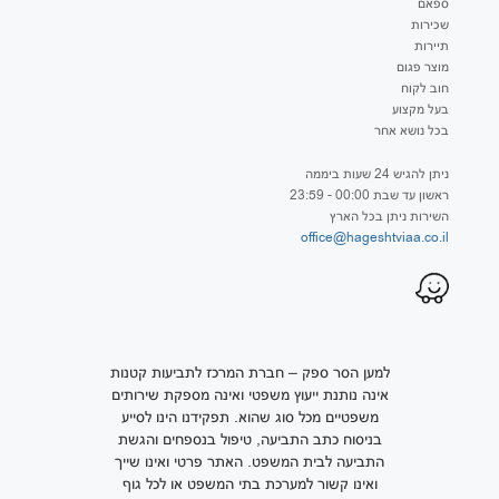
ספאם
שכירות
תיירות
מוצר פגום
חוב לקוח
בעל מקצוע
בכל נושא אחר
ניתן להגיש 24 שעות ביממה
ראשון עד שבת 00:00 - 23:59
השירות ניתן בכל הארץ
office@hageshtviaa.co.il
למען הסר ספק – חברת המרכז לתביעות קטנות
אינה נותנת ייעוץ משפטי ואינה מספקת שירותים
משפטיים מכל סוג שהוא. תפקידנו הינו לסייע
בניסוח כתב התביעה, טיפול בנספחים והגשת
התביעה לבית המשפט. האתר פרטי ואינו שייך
ואינו קשור למערכת בתי המשפט או לכל גוף