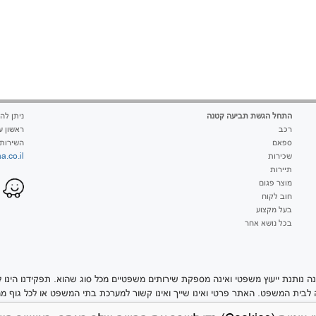
התחל הגשת תביעה קטנה
ניתן להגיש 24 שע
רכב
ראשון עד שבת 
ספאם
השירות 
שכירות
a.co.il
תיירות
מוצר פגום
חוב לקוח
בעל מקצוע
בכל נושא אחר
 נותנת ייעוץ משפטי ואינה מספקת שירותים משפטיים מכל סוג שהוא. תפקידנו הינו ל
לבית המשפט. האתר פרטי ואינו שייך ואינו קשור למערכת בתי המשפט או לכל גוף מ