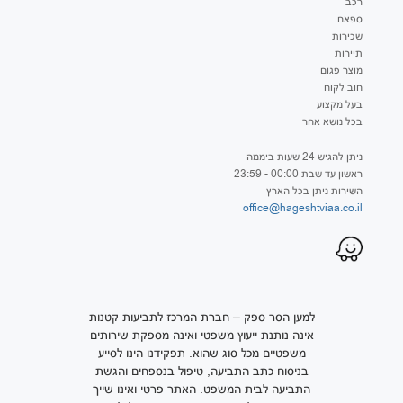
רכב
ספאם
שכירות
תיירות
מוצר פגום
חוב לקוח
בעל מקצוע
בכל נושא אחר
ניתן להגיש 24 שעות ביממה
ראשון עד שבת 00:00 - 23:59
השירות ניתן בכל הארץ
office@hageshtviaa.co.il
למען הסר ספק – חברת המרכז לתביעות קטנות
אינה נותנת ייעוץ משפטי ואינה מספקת שירותים
משפטיים מכל סוג שהוא. תפקידנו הינו לסייע
בניסוח כתב התביעה, טיפול בנספחים והגשת
התביעה לבית המשפט. האתר פרטי ואינו שייך