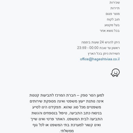
שכירות
תיירות
מוצר פגום
חוב לקוח
בעל מקצוע
בכל נושא אחר
ניתן להגיש 24 שעות ביממה
ראשון עד שבת 00:00 - 23:59
השירות ניתן בכל הארץ
office@hageshtviaa.co.il
למען הסר ספק – חברת המרכז לתביעות קטנות
אינה נותנת ייעוץ משפטי ואינה מספקת שירותים
משפטיים מכל סוג שהוא. תפקידנו הינו לסייע
בניסוח כתב התביעה, טיפול בנספחים והגשת
התביעה לבית המשפט. האתר פרטי ואינו שייך
ואינו קשור למערכת בתי המשפט או לכל גוף
ממשלתי.