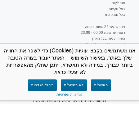
חוב לקוח
בעל מקצוע
בכל נושא אחר
ניתן להגיש 24 שעות ביממה
ראשון עד שבת 00:00 - 23:59
השירות ניתן בכל הארץ
office@hageshtviaa.co.il
אנו משתמשים בקבצי עוגיות (Cookies) כדי לשפר את החוויה
שלך באתר. באישור השימוש – האתר יעבוד בצורה הטובה
ביותר עבורך. במידה ולא תאשר/י, ייתכן שחלק מהאפשרויות
לא יפעלו כראוי.
למען הסר ספק – חברת המרכז לתביעות קטנות
מאשר/ת
לא מאשר/ת
ניהול הגדרות
אינה נותנת ייעוץ משפטי ואינה מספקת שירותים
משפטיים מכל סוג שהוא. תפקידנו הינו לסייע
למדיניות הפרטיות
בניסוח כתב התביעה, טיפול בנספחים והגשת
התביעה לבית המשפט. האתר פרטי ואינו שייך
ואינו קשור למערכת בתי המשפט או לכל גוף
ממשלתי.