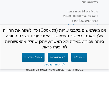
בכל נושא אחר
ניתן להגיש 24 שעות ביממה
ראשון עד שבת 00:00 - 23:59
השירות ניתן בכל הארץ
office@hageshtviaa.co.il
אנו משתמשים בקבצי עוגיות (Cookies) כדי לשפר את החוויה
שלך באתר. באישור השימוש – האתר יעבוד בצורה הטובה
ביותר עבורך. במידה ולא תאשר/י, ייתכן שחלק מהאפשרויות
לא יפעלו כראוי.
למען הסר ספק – חברת המרכז לתביעות קטנות
מאשר/ת
לא מאשר/ת
ניהול הגדרות
אינה נותנת ייעוץ משפטי ואינה מספקת שירותים
משפטיים מכל סוג שהוא. תפקידנו הינו לסייע
למדיניות הפרטיות
בניסוח כתב התביעה, טיפול בנספחים והגשת
התביעה לבית המשפט. האתר פרטי ואינו שייך
ואינו קשור למערכת בתי המשפט או לכל גוף
ממשלתי.