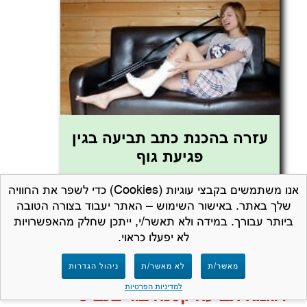
עזרה בהכנת כתב תביעה בגין
פגיעת גוף
זקוקים לעזרה בהגשת תביעה קטנה בעקבות
אנו משתמשים בקבצי עוגיות (Cookies) כדי לשפר את החוויה
שלך באתר. באישור השימוש – האתר יעבוד בצורה הטובה
נפילה/ פגיעה?
ביותר עבורך. במידה ולא תאשר/י, ייתכן שחלק מהאפשרויות
אנו נעזור לכם
לא יפעלו כראוי.
לחץ כאן »
מאשר/ת
לא מאשר/ת
ניהול הגדרות
למדיניות הפרטיות
דוגמא תביעה קטנה בור בכביש