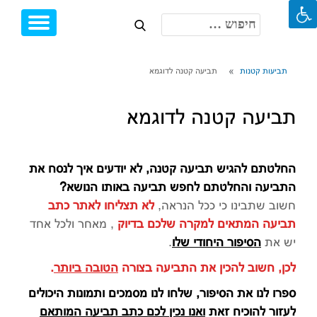
חיפוש:
Toggle
Ski
igation
t
conten
תביעות קטנות
תביעה קטנה לדוגמא
תביעה קטנה לדוגמא
החלטתם להגיש תביעה קטנה, לא יודעים איך לנסח את
התביעה והחלטתם לחפש תביעה באותו הנושא?
חשוב שתבינו כי ככל הנראה,
לא תצליחו לאתר כתב
תביעה המתאים למקרה שלכם בדיוק
, מאחר ולכל אחד
יש את
הסיפור היחודי שלו
.
לכן, חשוב להכין את התביעה בצורה
הטובה ביותר
.
ספרו לנו את הסיפור, שלחו לנו מסמכים ותמונות היכולים
לעזור להוכיח זאת
ואנו נכין לכם כתב תביעה המותאם